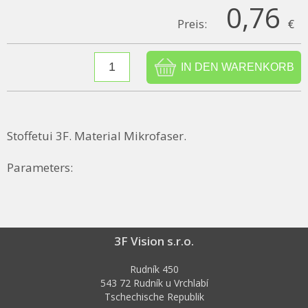
0,76
Preis:
€
Stoffetui 3F. Material Mikrofaser.
Parameters:
3F Vision s.r.o.
Rudník 450
543 72 Rudník u Vrchlabí
Tschechische Republik